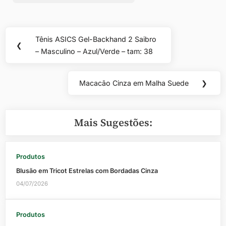
Navegação
Tênis ASICS Gel-Backhand 2 Saibro
Previous
❮
de
– Masculino – Azul/Verde – tam: 38
Post:
Post
Macacão Cinza em Malha Suede
❯
Next
Post:
Mais Sugestões:
Produtos
Blusão em Tricot Estrelas com Bordadas Cinza
04/07/2026
Produtos