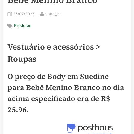
Posted
By
16/07/2026
shop_jr1
on
Produtos
Vestuário e acessórios >
Roupas
O preço de Body em Suedine
para Bebê Menino Branco no dia
acima especificado era de
R$
25.96
.