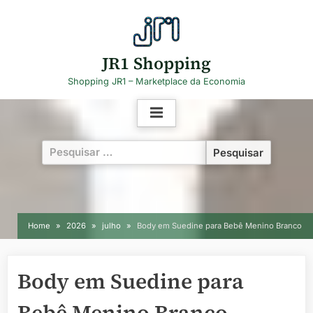
Skip
to
content
JR1 Shopping
Shopping JR1 – Marketplace da Economia
Pesquisar
por:
Home
2026
julho
Body em Suedine para Bebê Menino Branco
Body em Suedine para
Bebê Menino Branco