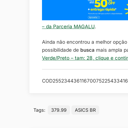
– da Parceria MAGALU
.
Ainda não encontrou a melhor opçã
possibilidade de
busca
mais ampla p
Verde/Preto – tam: 28, clique e cont
COD25523443611670075225433416
Tags:
379.99
ASICS BR