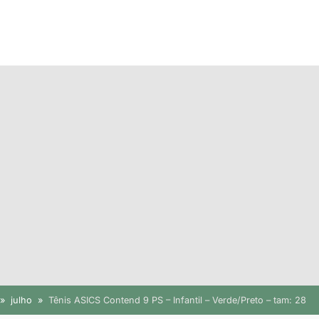
julho
Tênis ASICS Contend 9 PS – Infantil – Verde/Preto – tam: 28