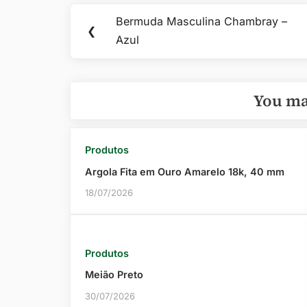
Navegação
Bermuda Masculina Chambray –
Previous
❮
de
Azul
Post:
Post
You ma
Produtos
Argola Fita em Ouro Amarelo 18k, 40 mm
18/07/2026
Produtos
Meião Preto
30/07/2026