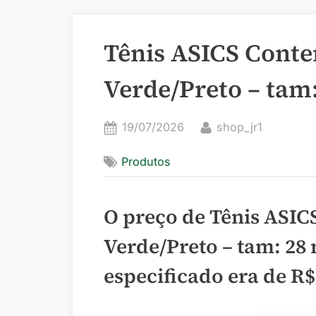
Tênis ASICS Conten
Verde/Preto – tam:
Posted
By
19/07/2026
shop_jr1
on
Produtos
O preço de Tênis ASICS
Verde/Preto – tam: 28
especificado era de
R$