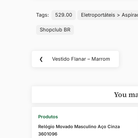
Tags:
529.00
Eletroportáteis > Aspira
Shopclub BR
Navegação
❮
Vestido Flanar – Marrom
Previous
de
Post:
Post
You ma
Produtos
Relógio Movado Masculino Aço Cinza
3601096