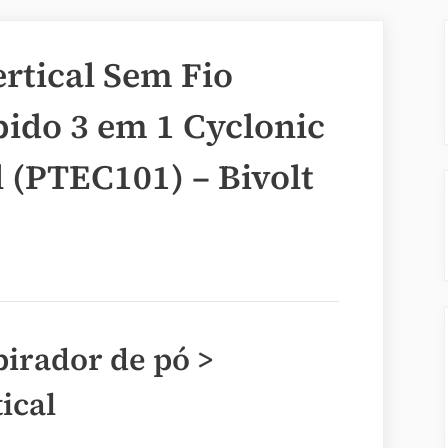
rtical Sem Fio
pido 3 em 1 Cyclonic
 (PTEC101) – Bivolt
pirador de pó >
ical