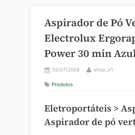
Aspirador de Pó Ve
Electrolux Ergora
Power 30 min Azul
Posted
By
02/07/2026
shop_jr1
on
Produtos
Eletroportáteis > As
Aspirador de pó vert