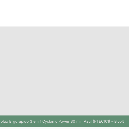
trolux Ergorapido 3 em 1 Cyclonic Power 30 min Azul (PTEC101) – Bivolt