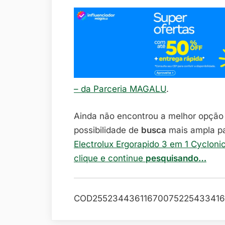
– da Parceria MAGALU
.
Ainda não encontrou a melhor opçã
possibilidade de
busca
mais ampla p
Electrolux Ergorapido 3 em 1 Cycloni
clique e continue
pesquisando…
COD25523443611670075225433416