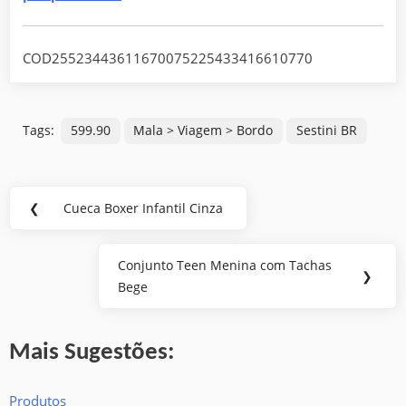
COD25523443611670075225433416610770
Tags:
599.90
Mala > Viagem > Bordo
Sestini BR
Navegação
❮
Cueca Boxer Infantil Cinza
Previous
de
Post:
Conjunto Teen Menina com Tachas
Post
Next
❯
Bege
Post:
Mais Sugestões:
Produtos