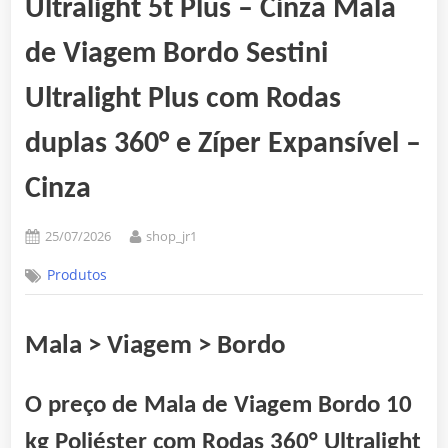
Ultralight 5t Plus – Cinza Mala
de Viagem Bordo Sestini
Ultralight Plus com Rodas
duplas 360° e Zíper Expansível –
Cinza
Posted
By
25/07/2026
shop_jr1
on
Produtos
Mala > Viagem > Bordo
O preço de Mala de Viagem Bordo 10
kg Poliéster com Rodas 360° Ultralight