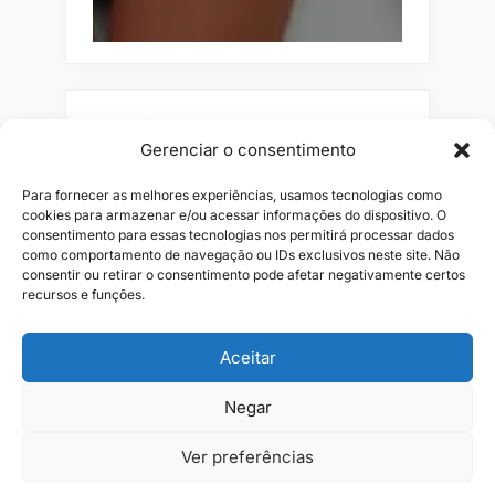
Pesquisar
Gerenciar o consentimento
Buscar
Para fornecer as melhores experiências, usamos tecnologias como
cookies para armazenar e/ou acessar informações do dispositivo. O
consentimento para essas tecnologias nos permitirá processar dados
como comportamento de navegação ou IDs exclusivos neste site. Não
consentir ou retirar o consentimento pode afetar negativamente certos
recursos e funções.
Aceitar
Negar
Alianças
Beleza
Cama
Combos
Conjuntos
Feminino
Flores
Infantil
Jeans
Kits
Masculino
Perfume
Ver preferências