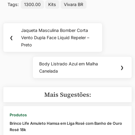
Tags:
1300.00
Kits
Vivara BR
Navegação
Jaqueta Masculina Bomber Corta
Previous
de
❮
Vento Dupla Face Liquid Repeler –
Post:
Preto
Post
Body Listrado Azul em Malha
Next
❯
Canelada
Post:
Mais Sugestões:
Produtos
Brinco Life Amuleto Hamsa em Liga Rosé com Banho de Ouro
Rosé 18k