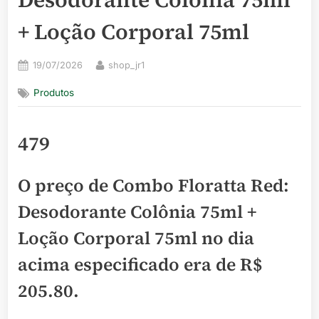
+ Loção Corporal 75ml
Posted
By
19/07/2026
shop_jr1
on
Produtos
479
O preço de Combo Floratta Red:
Desodorante Colônia 75ml +
Loção Corporal 75ml no dia
acima especificado era de
R$
205.80
.