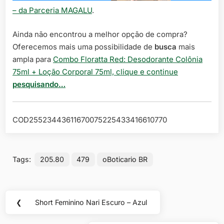
– da Parceria MAGALU
.
Ainda não encontrou a melhor opção de compra?
Oferecemos mais uma possibilidade de
busca
mais
ampla para
Combo Floratta Red: Desodorante Colônia
75ml + Loção Corporal 75ml, clique e continue
pesquisando…
COD25523443611670075225433416610770
Tags:
205.80
479
oBoticario BR
Navegação
❮
Short Feminino Nari Escuro – Azul
Previous
de
Post: