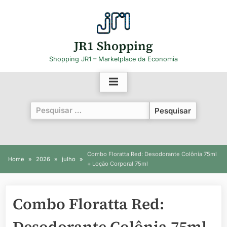
Skip
to
content
JR1 Shopping
Shopping JR1 – Marketplace da Economia
Pesquisar
por:
Combo Floratta Red: Desodorante Colônia 75ml
Home
2026
julho
+ Loção Corporal 75ml
Combo Floratta Red:
Desodorante Colônia 75ml