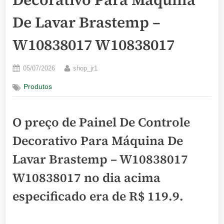
De Lavar Brastemp –
W10838017 W10838017
Posted
By
05/07/2026
shop_jr1
on
Produtos
O preço de Painel De Controle
Decorativo Para Máquina De
Lavar Brastemp – W10838017
W10838017 no dia acima
especificado era de
R$ 119.9
.