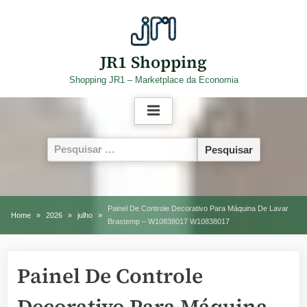
Skip
to
content
JR1 Shopping
Shopping JR1 – Marketplace da Economia
Pesquisar
por:
Painel De Controle Decorativo Para Máquina De Lavar
Home
2026
julho
Brastemp – W10838017 W10838017
Painel De Controle
Decorativo Para Máquina