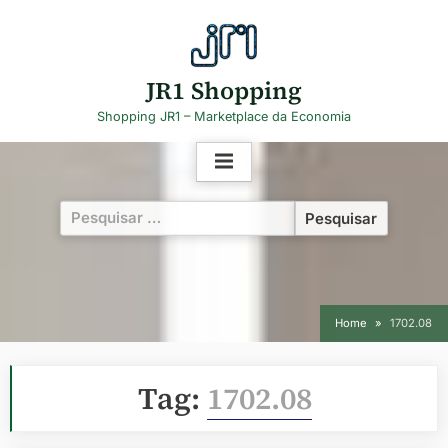
Skip
to
content
JR1 Shopping
Shopping JR1 – Marketplace da Economia
Pesquisar
por:
Home
1702.08
Tag:
1702.08