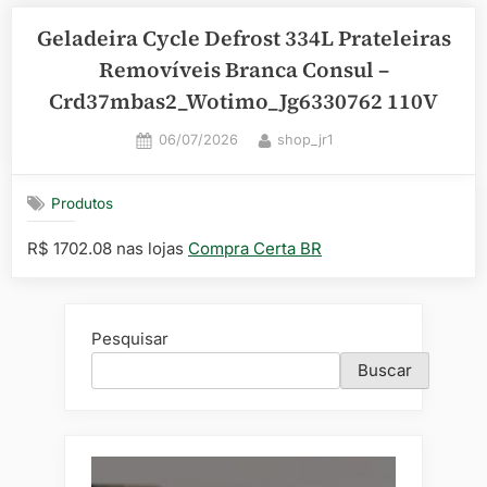
Geladeira Cycle Defrost 334L Prateleiras
Removíveis Branca Consul –
Crd37mbas2_Wotimo_Jg6330762 110V
Posted
By
06/07/2026
shop_jr1
on
Produtos
R$ 1702.08 nas lojas
Compra Certa BR
Pesquisar
Buscar