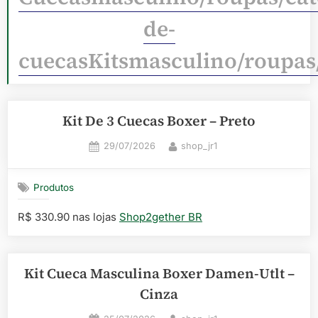
de-
cuecasKitsmasculino/roupas
Kit De 3 Cuecas Boxer – Preto
Posted
By
29/07/2026
shop_jr1
on
Produtos
R$ 330.90 nas lojas
Shop2gether BR
Kit Cueca Masculina Boxer Damen-Utlt –
Cinza