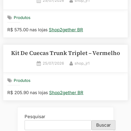
Posted
By
25/07/2026
shop_jr1
on
Produtos
R$ 575.00 nas lojas
Shop2gether BR
Kit De Cuecas Trunk Triplet – Vermelho
Posted
By
25/07/2026
shop_jr1
on
Produtos
R$ 205.90 nas lojas
Shop2gether BR
Pesquisar
Buscar