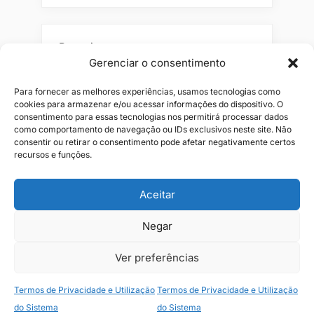
Pesquisar
Gerenciar o consentimento
Buscar
Para fornecer as melhores experiências, usamos tecnologias como
cookies para armazenar e/ou acessar informações do dispositivo. O
consentimento para essas tecnologias nos permitirá processar dados
como comportamento de navegação ou IDs exclusivos neste site. Não
consentir ou retirar o consentimento pode afetar negativamente certos
recursos e funções.
Aceitar
Alianças
Beleza
Cama
Combos
Conjuntos
Feminino
Negar
Flores
Infantil
Jeans
Kits
Masculino
Perfume
Ver preferências
Termos de Privacidade e Utilização
Termos de Privacidade e Utilização
Copyright © 2026 JR1 Shopping.
do Sistema
do Sistema
Theme: Oceanly Green by
ScriptsTown