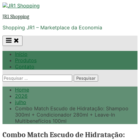
Skip
to
JR1 Shopping
content
Shopping JR1 – Marketplace da Economia
Início
Produtos
Contato
Pesquisar
por:
Home
2026
julho
Combo Match Escudo de Hidratação: Shampoo
300ml + Condicionador 280ml + Leave-In
Multibenefícios 100ml
Combo Match Escudo de Hidratação: