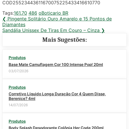
COD25523443611670075225433416610770
Tags:
161.70
486
oBoticario BR
Navegação
Previous
❮
Pingente Solitário Ouro Amarelo e 15 Pontos de
Post:
Diamantes
de
Next
Sandália Unissex De Tiras Em Couro – Cinza
❯
Post
Post:
Mais Sugestões:
Produtos
Base Mate Camuflagem Cor 100 Intense Pop! 20ml
03/07/2026
Produtos
Corretivo Líquido Longa Duração Cor 4 Quem Disse,
Berenice? 4ml
14/07/2026
Produtos
Body Splash Desodorante Colônia Her Code 200ml