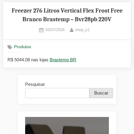
Freezer 276 Litros Vertical Flex Frost Free
Branco Brastemp – Bvr28pb 220V
Posted
By
03/07/2026
shop_jr1
on
Produtos
R$ 5044.08 nas lojas
Brastemp BR
Pesquisar
Buscar