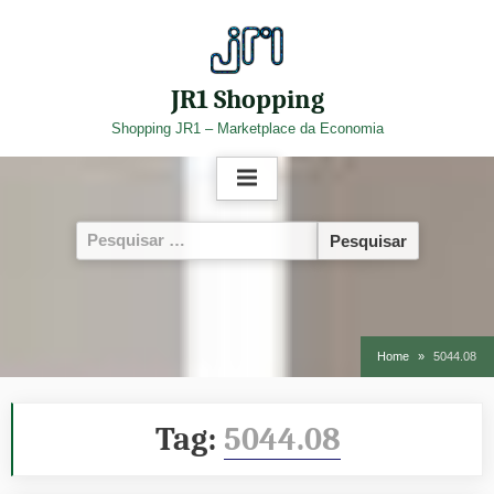
Skip
to
content
JR1 Shopping
Shopping JR1 – Marketplace da Economia
Pesquisar
por:
Home
5044.08
Tag:
5044.08