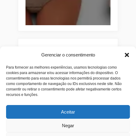
Pesquisar
Gerenciar o consentimento
Buscar
Para fornecer as melhores experiências, usamos tecnologias como
cookies para armazenar e/ou acessar informações do dispositivo. O
consentimento para essas tecnologias nos permitirá processar dados
como comportamento de navegação ou IDs exclusivos neste site. Não
consentir ou retirar o consentimento pode afetar negativamente certos
recursos e funções.
Aceitar
Negar
Alianças
Beleza
Cama
Combos
Conjuntos
Feminino