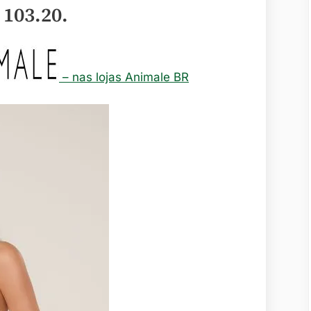
 103.20
.
– nas lojas Animale BR