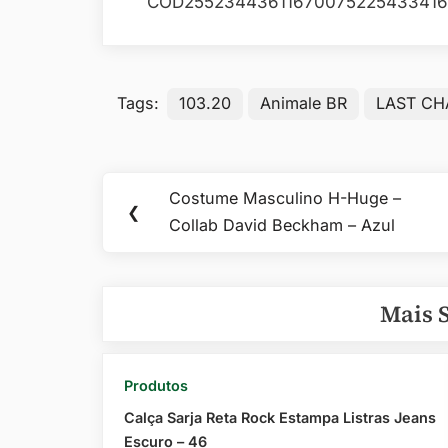
COD25523443611670075225433416
Tags:
103.20
Animale BR
LAST C
Navegação
Costume Masculino H-Huge –
Previous
❮
de
Collab David Beckham – Azul
Post:
Post
Mais 
Produtos
Calça Sarja Reta Rock Estampa Listras Jeans
Escuro – 46