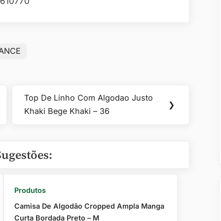
610770
HANCE
Top De Linho Com Algodao Justo
Next
❯
Khaki Bege Khaki – 36
Post:
Sugestões:
Produtos
Camisa De Algodão Cropped Ampla Manga
Curta Bordada Preto – M