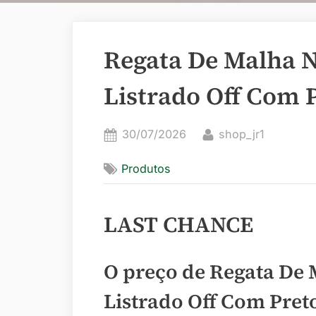
Regata De Malha N
Listrado Off Com 
Posted
By
30/07/2026
shop_jr1
on
Produtos
LAST CHANCE
O preço de Regata De 
Listrado Off Com Pret