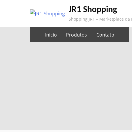
Skip
JR1 Shopping
to
Shopping JR1 – Marketplace da
content
Início
Produtos
Contato