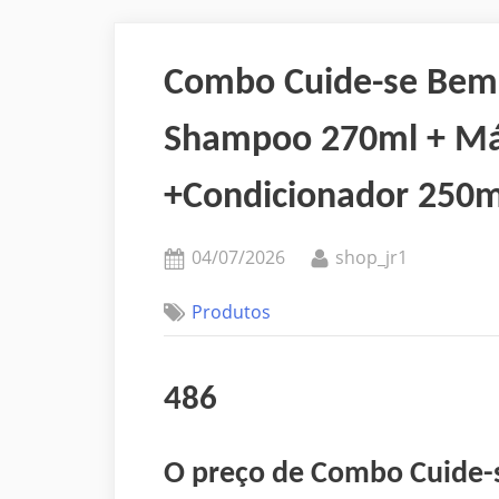
Combo Cuide-se Bem 
Shampoo 270ml + Más
+Condicionador 250m
Posted
By
04/07/2026
shop_jr1
on
Produtos
486
O preço de Combo Cuide-