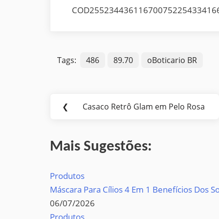
COD25523443611670075225433416
Tags:
486
89.70
oBoticario BR
Navegação
❮
Casaco Retrô Glam em Pelo Rosa
Previous
de
Post:
Post
Mais Sugestões:
Produtos
Máscara Para Cílios 4 Em 1 Benefícios Dos 
06/07/2026
Produtos