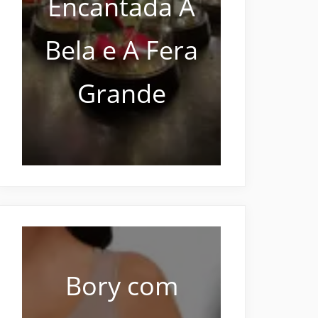
Encantada A
Bela e A Fera
Grande
Bory com