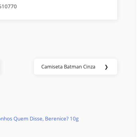
610770
Camiseta Batman Cinza
❯
Next
Post:
Sonhos Quem Disse, Berenice? 10g