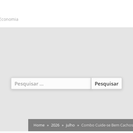
 Economia
Pesquisar
por:
Home
2026
julho
Combo Cuide-se Bem Cachos 