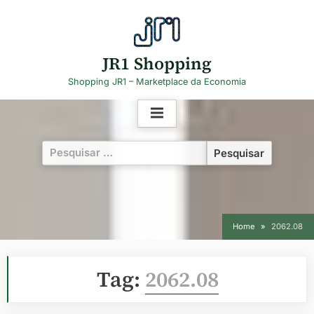
Skip
to
content
JR1 Shopping
Shopping JR1 – Marketplace da Economia
Pesquisar
por:
Home
2062.08
Tag:
2062.08