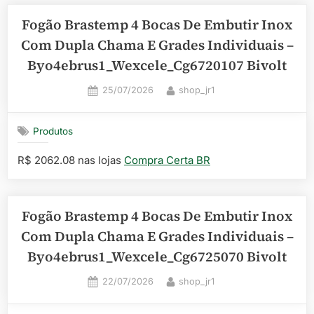
Fogão Brastemp 4 Bocas De Embutir Inox
Com Dupla Chama E Grades Individuais –
Byo4ebrus1_Wexcele_Cg6720107 Bivolt
Posted
By
25/07/2026
shop_jr1
on
Produtos
R$ 2062.08 nas lojas
Compra Certa BR
Fogão Brastemp 4 Bocas De Embutir Inox
Com Dupla Chama E Grades Individuais –
Byo4ebrus1_Wexcele_Cg6725070 Bivolt
Posted
By
22/07/2026
shop_jr1
on