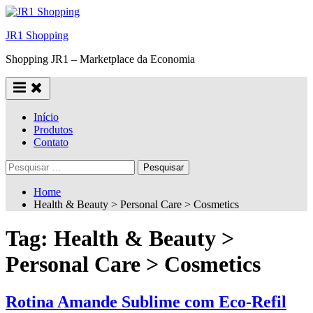
Skip
to
JR1 Shopping
content
Shopping JR1 – Marketplace da Economia
Início
Produtos
Contato
Pesquisar
por:
Home
Health & Beauty > Personal Care > Cosmetics
Tag:
Health & Beauty >
Personal Care > Cosmetics
Rotina Amande Sublime com Eco-Refil