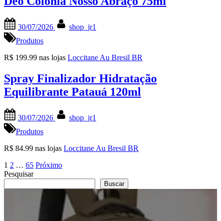
Deo Colônia Nosso Abraço 75ml
Posted
By
30/07/2026
shop_jr1
on
Produtos
R$ 199.99 nas lojas
Loccitane Au Bresil BR
Spray Finalizador Hidratação
Equilibrante Patauá 120ml
Posted
By
30/07/2026
shop_jr1
on
Produtos
R$ 84.99 nas lojas
Loccitane Au Bresil BR
Paginação
1
2
…
65
Próximo
Pesquisar
de
Buscar
posts