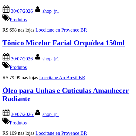
Posted
By
30/07/2026
shop_jr1
on
Produtos
R$ 698 nas lojas
Loccitane en Provence BR
Tônico Micelar Facial Orquídea 150ml
Posted
By
30/07/2026
shop_jr1
on
Produtos
R$ 79.99 nas lojas
Loccitane Au Bresil BR
Óleo para Unhas e Cutículas Amanhecer
Radiante
Posted
By
30/07/2026
shop_jr1
on
Produtos
R$ 109 nas lojas
Loccitane en Provence BR