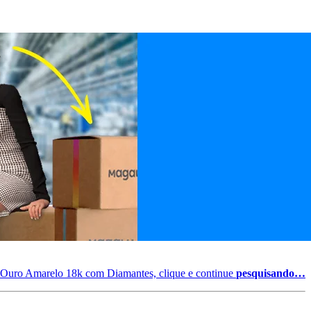
Ouro Amarelo 18k com Diamantes, clique e continue
pesquisando…