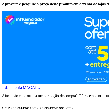
Aproveite e pesquise o preço deste produto em dezenas de lojas 
– da Parceria MAGALU
.
Ainda não encontrou a melhor opção de compra? Oferecemos mais u
COD25523443611670075225433416610770