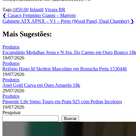
Tags:
1850.00
Infantil
Vivara BR
Navegação
Previous
❮
Casaco Feminino Gianni – Marrom
Post:
Next
Gabinete ATX APNX – V1 – Preto (Wood Panel, Dual Chamber)
❯
de
Post:
Post
Mais Sugestões:
Produtos
Escapulário Medalhas Jesus e N.Sra. Do Carmo em Ouro Branco 18
19/07/2026
Produtos
Relógio Hugo Id Skelton Masculino em Borracha Preta 1530446
19/07/2026
Produtos
Anel Gold Curva em Ouro Amarelo 18k
29/07/2026
Produtos
Pingente Life Signo Touro em Prata 925 com Pedras Incolores
19/07/2026
Pesquisar
Buscar