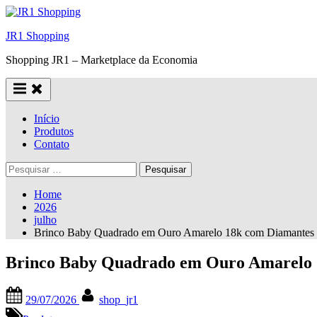
Skip
to
JR1 Shopping
content
Shopping JR1 – Marketplace da Economia
Início
Produtos
Contato
Pesquisar
por:
Home
2026
julho
Brinco Baby Quadrado em Ouro Amarelo 18k com Diamantes
Brinco Baby Quadrado em Ouro Amarelo 
Posted
By
29/07/2026
shop_jr1
on