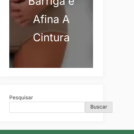
Barriga e
Afina A
Cintura
Pesquisar
Buscar