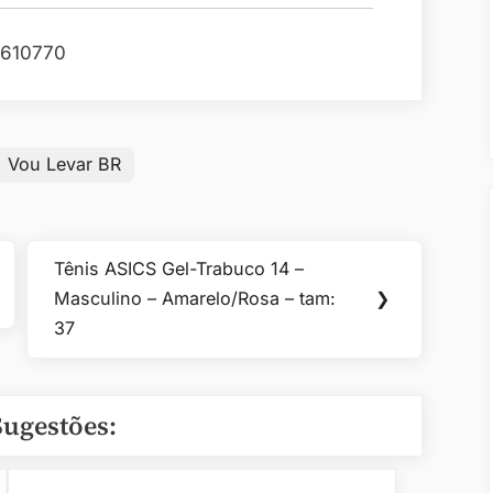
610770
Vou Levar BR
Tênis ASICS Gel-Trabuco 14 –
Next
Masculino – Amarelo/Rosa – tam:
❯
Post:
37
Sugestões: