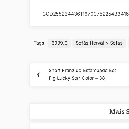
COD25523443611670075225433416
Tags:
6999.0
Sofás Herval > Sofás
Navegação
Short Franzido Estampado Est
Previous
❮
de
Fig Lucky Star Color – 38
Post:
Post
Mais 