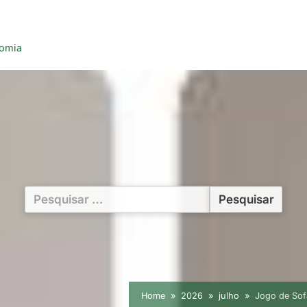
nomia
Pesquisar
por:
Home
2026
julho
Jogo de Sof