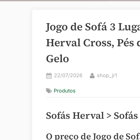
Jogo de Sofá 3 Lu
Herval Cross, Pés
Gelo
Posted
By
22/07/2026
shop_jr1
on
Produtos
Sofás Herval > Sofás
O preço de Jogo de Sof