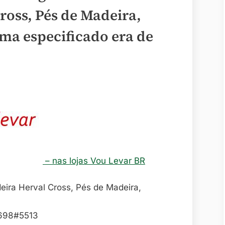
oss, Pés de Madeira,
ima especificado era de
– nas lojas Vou Levar BR
2698#5513