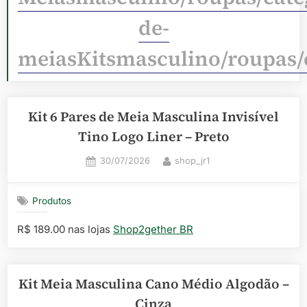
de-
meiasKitsmasculino/roupas/
Kit 6 Pares de Meia Masculina Invisível
Tino Logo Liner – Preto
Posted
By
30/07/2026
shop_jr1
on
Produtos
R$ 189.00 nas lojas
Shop2gether BR
Kit Meia Masculina Cano Médio Algodão –
Cinza