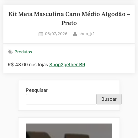
Kit Meia Masculina Cano Médio Algodão –
Preto
Posted
By
06/07/2026
shop_jr1
on
Produtos
R$ 48.00 nas lojas
Shop2gether BR
Pesquisar
Buscar