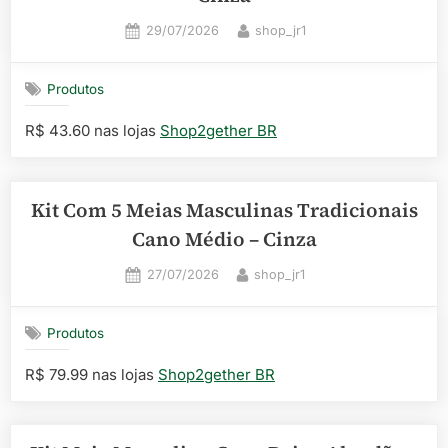
Posted
By
29/07/2026
shop_jr1
on
Produtos
R$ 43.60 nas lojas
Shop2gether BR
Kit Com 5 Meias Masculinas Tradicionais
Cano Médio – Cinza
Posted
By
27/07/2026
shop_jr1
on
Produtos
R$ 79.99 nas lojas
Shop2gether BR