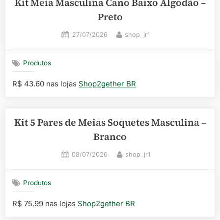
Kit Meia Masculina Cano Baixo Algodão –
Preto
Posted
By
27/07/2026
shop_jr1
on
Produtos
R$ 43.60 nas lojas
Shop2gether BR
Kit 5 Pares de Meias Soquetes Masculina –
Branco
Posted
By
08/07/2026
shop_jr1
on
Produtos
R$ 75.99 nas lojas
Shop2gether BR