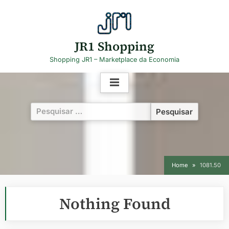
Skip
to
content
JR1 Shopping
Shopping JR1 – Marketplace da Economia
Pesquisar
por:
Home
1081.50
Nothing Found