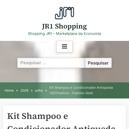
Skip
to
content
JR1 Shopping
Shopping JR1 – Marketplace da Economia
Pesquisar
por:
Kit Shampoo e Condicionador Antiqueda
Home
2026
julho
100Tímetros – Fashion Gold
Kit Shampoo e
Condicionador Antiqueda