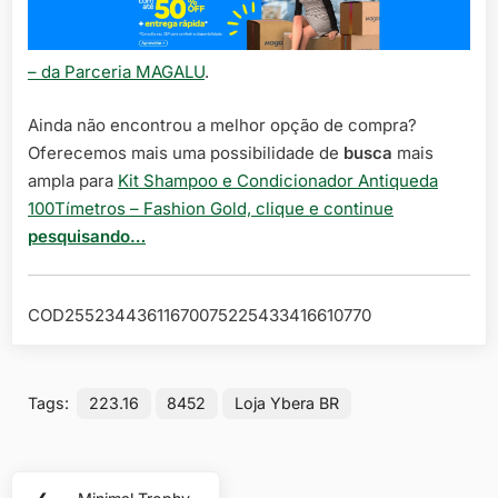
– da Parceria MAGALU
.
Ainda não encontrou a melhor opção de compra?
Oferecemos mais uma possibilidade de
busca
mais
ampla para
Kit Shampoo e Condicionador Antiqueda
100Tímetros – Fashion Gold, clique e continue
pesquisando…
COD25523443611670075225433416610770
Tags:
223.16
8452
Loja Ybera BR
Navegação