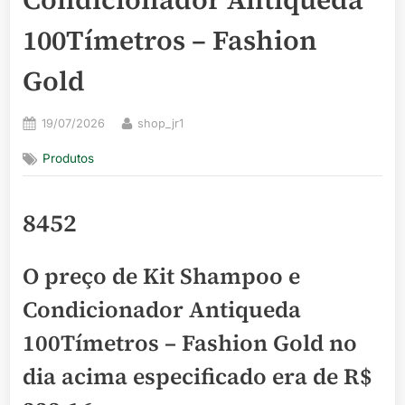
100Tímetros – Fashion
Gold
Posted
By
19/07/2026
shop_jr1
on
Produtos
8452
O preço de Kit Shampoo e
Condicionador Antiqueda
100Tímetros – Fashion Gold no
dia acima especificado era de
R$