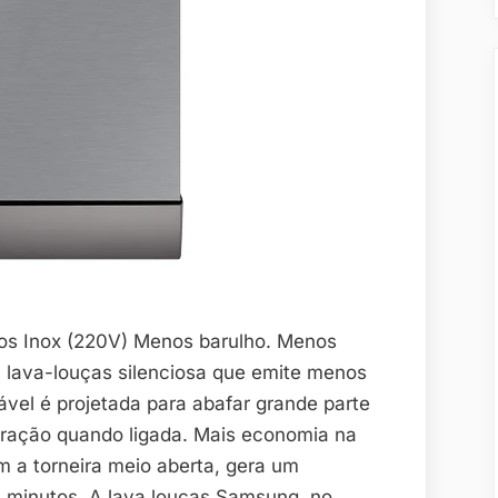
os Inox (220V) Menos barulho. Menos
lava-louças silenciosa que emite menos
ável é projetada para abafar grande parte
bração quando ligada. Mais economia na
m a torneira meio aberta, gera um
 minutos. A lava louças Samsung, no