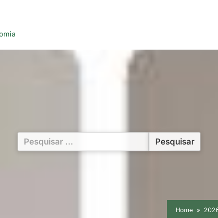
nomia
Pesquisar
por:
Home
202