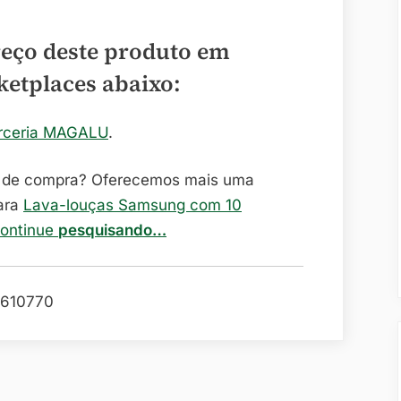
reço deste produto em
ketplaces abaixo:
rceria MAGALU
.
o de compra? Oferecemos mais uma
ara
Lava-louças Samsung com 10
continue
pesquisando…
610770