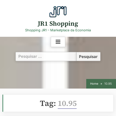
Skip
to
content
JR1 Shopping
Shopping JR1 – Marketplace da Economia
Pesquisar
por:
Home
10.95
Tag:
10.95