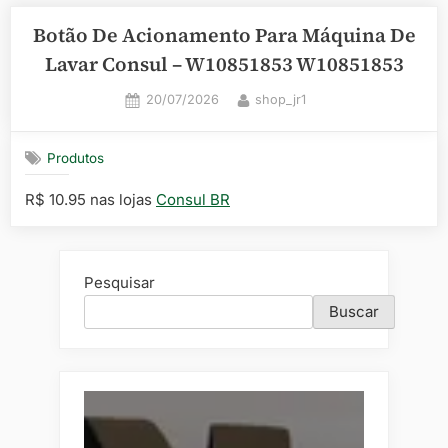
Botão De Acionamento Para Máquina De
Lavar Consul – W10851853 W10851853
Posted
By
20/07/2026
shop_jr1
on
Produtos
R$ 10.95 nas lojas
Consul BR
Pesquisar
Buscar