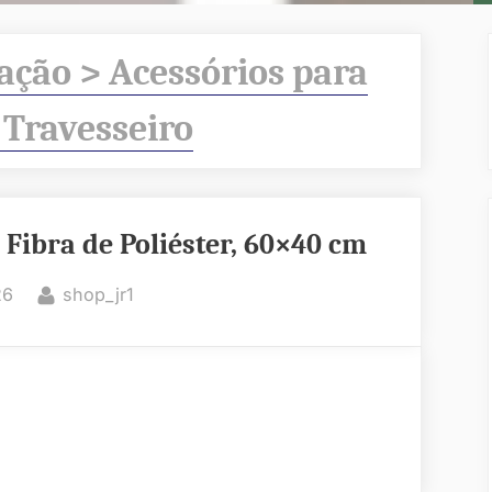
ação > Acessórios para
 Travesseiro
 Fibra de Poliéster, 60×40 cm
By
26
shop_jr1