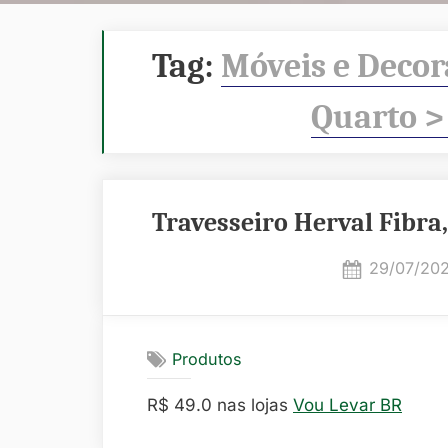
Tag:
Móveis e Decor
Quarto >
Travesseiro Herval Fibra,
Posted
29/07/20
on
Produtos
R$ 49.0 nas lojas
Vou Levar BR