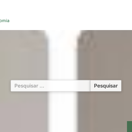
nomia
Pesquisar
por: