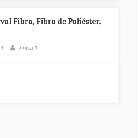
val Fibra, Fibra de Poliéster,
By
26
shop_jr1