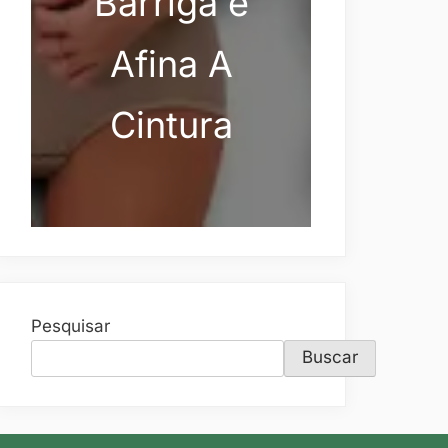
Barriga e
Afina A
Cintura
Pesquisar
Buscar