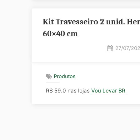
Kit Travesseiro 2 unid. Her
60×40 cm
Posted
27/07/20
on
Produtos
R$ 59.0 nas lojas
Vou Levar BR