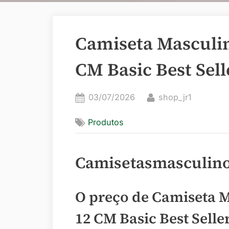
Camiseta Masculi
CM Basic Best Sell
Posted
By
03/07/2026
shop_jr1
on
Produtos
Camisetasmasculino
O preço de Camiseta 
12 CM Basic Best Selle