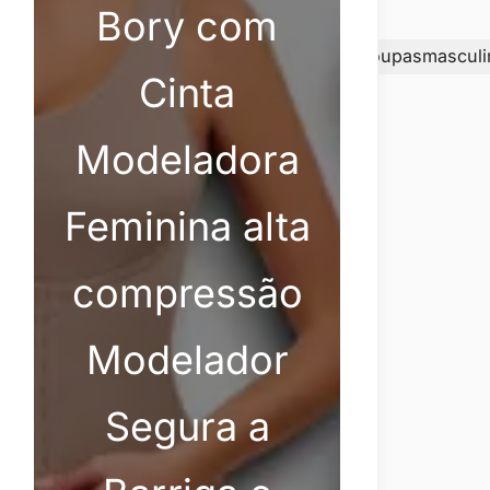
Bory com
amisetaCategorymasculino/roupas/categoryRoupasmascul
Cinta
Modeladora
Feminina alta
compressão
Modelador
Segura a