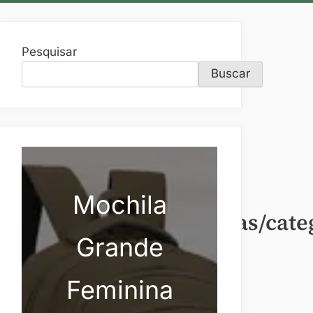
Pesquisar
Buscar
Mochila
amisetamasculino/roupas/cat
Grande
Feminina