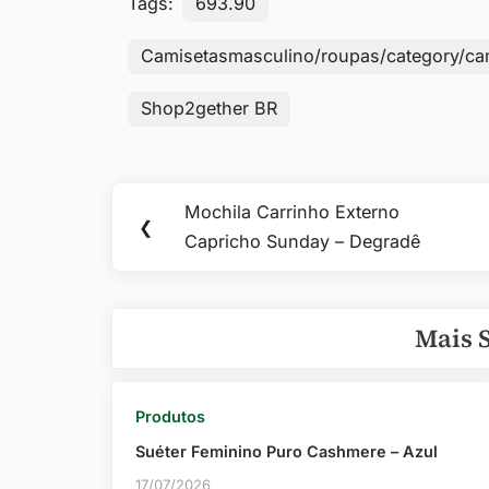
Tags:
693.90
Camisetasmasculino/roupas/category/ca
Shop2gether BR
Navegação
Mochila Carrinho Externo
Previous
❮
de
Capricho Sunday – Degradê
Post:
Post
Mais 
Produtos
Suéter Feminino Puro Cashmere – Azul
17/07/2026