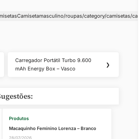
misetasCamisetamasculino/roupas/category/camisetas/c
Carregador Portátil Turbo 9.600
Next
❯
mAh Energy Box – Vasco
Post:
Sugestões:
Produtos
Macaquinho Feminino Lorenza – Branco
28/07/2026