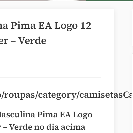
na Pima EA Logo 12
er – Verde
/roupas/category/camisetasC
Masculina Pima EA Logo
r – Verde no dia acima