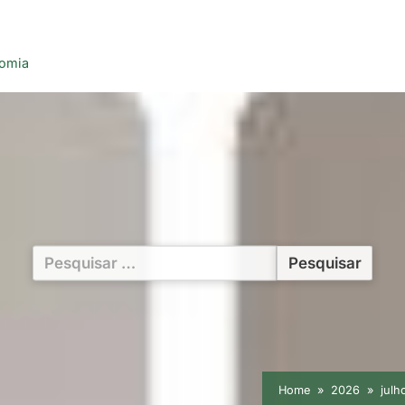
nomia
Pesquisar
por:
Home
2026
julh