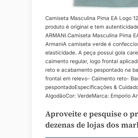
Camiseta Masculina Pima EA Logo 12 
produto é original e tem autenticida
ARMANI.Camiseta Masculina Pima EA 
ArmaniA camiseta verde é confecci
elasticidade. A peça possui gola ca
caimento regular, logo frontal aplica
reto e acabamento pespontado na ba
frontal em relevo- Caimento reto- 
pespontadoEspecificações & Cuida
AlgodãoCor: VerdeMarca: Emporio A
Aproveite e pesquise o p
dezenas de lojas dos mar