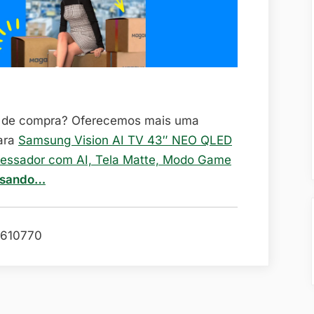
o de compra? Oferecemos mais uma
ara
Samsung Vision AI TV 43″ NEO QLED
cessador com AI, Tela Matte, Modo Game
isando…
610770