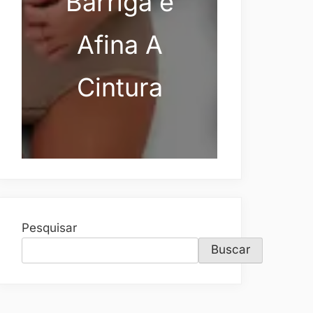
Barriga e
Afina A
Cintura
Pesquisar
Buscar