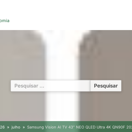
nomia
Pesquisar
por:
026
julho
Samsung Vision AI TV 43″ NEO QLED Ultra 4K QN90F 202