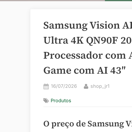
Samsung Vision A
Ultra 4K QN90F 20
Processador com A
Game com AI 43″
Posted
By
16/07/2026
shop_jr1
on
Produtos
O preço de Samsung Vi