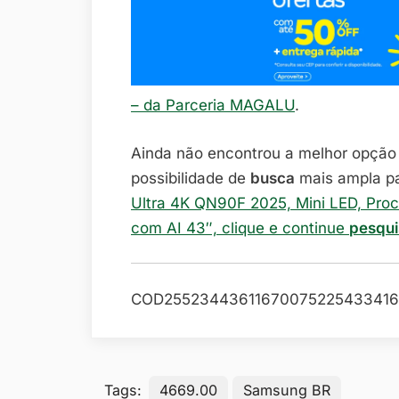
– da Parceria MAGALU
.
Ainda não encontrou a melhor opçã
possibilidade de
busca
mais ampla p
Ultra 4K QN90F 2025, Mini LED, Pro
com AI 43″, clique e continue
pesqu
COD25523443611670075225433416
Tags:
4669.00
Samsung BR