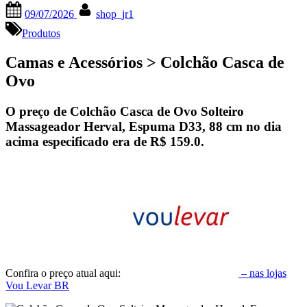
Posted
By
09/07/2026
shop_jr1
on
Produtos
Camas e Acessórios > Colchão Casca de
Ovo
O preço de Colchão Casca de Ovo Solteiro
Massageador Herval, Espuma D33, 88 cm no dia
acima especificado era de
R$ 159.0
.
Confira o preço atual aqui:
– nas lojas
Vou Levar BR