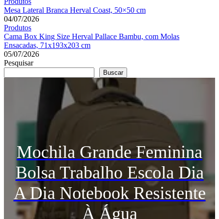
Produtos
Mesa Lateral Branca Herval Coast, 50×50 cm
04/07/2026
Produtos
Cama Box King Size Herval Pallace Bambu, com Molas
Ensacadas, 71x193x203 cm
05/07/2026
Pesquisar
Buscar
Mochila Grande Feminina
Bolsa Trabalho Escola Dia
A Dia Notebook Resistente
À Água