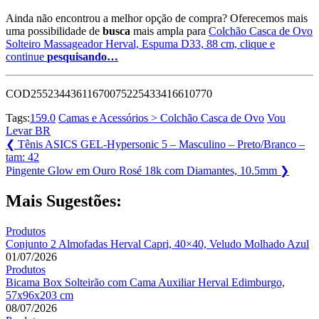
Ainda não encontrou a melhor opção de compra? Oferecemos mais
uma possibilidade de
busca
mais ampla para
Colchão Casca de Ovo
Solteiro Massageador Herval, Espuma D33, 88 cm, clique e
continue
pesquisando…
COD25523443611670075225433416610770
Tags:
159.0
Camas e Acessórios > Colchão Casca de Ovo
Vou
Levar BR
Navegação
Previous
❮
Tênis ASICS GEL-Hypersonic 5 – Masculino – Preto/Branco –
Post:
tam: 42
de
Next
Pingente Glow em Ouro Rosé 18k com Diamantes, 10.5mm
❯
Post
Post:
Mais Sugestões:
Produtos
Conjunto 2 Almofadas Herval Capri, 40×40, Veludo Molhado Azul
01/07/2026
Produtos
Bicama Box Solteirão com Cama Auxiliar Herval Edimburgo,
57x96x203 cm
08/07/2026