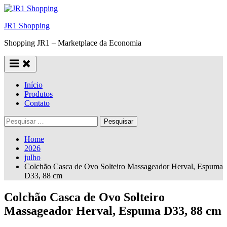
Skip
to
JR1 Shopping
content
Shopping JR1 – Marketplace da Economia
Início
Produtos
Contato
Pesquisar
por:
Home
2026
julho
Colchão Casca de Ovo Solteiro Massageador Herval, Espuma
D33, 88 cm
Colchão Casca de Ovo Solteiro
Massageador Herval, Espuma D33, 88 cm