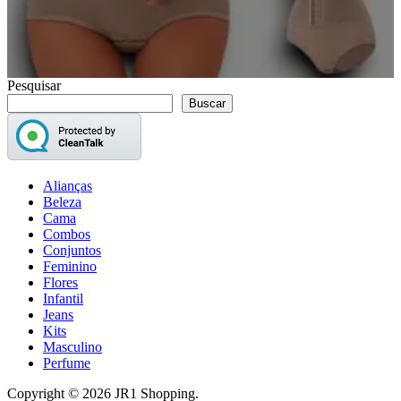
Pesquisar
Buscar
Alianças
Beleza
Cama
Combos
Conjuntos
Feminino
Flores
Infantil
Jeans
Kits
Masculino
Perfume
Copyright © 2026 JR1 Shopping.