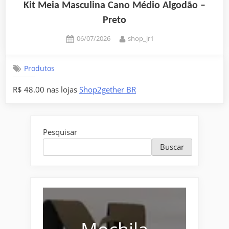
Kit Meia Masculina Cano Médio Algodão –
Preto
Posted
By
06/07/2026
shop_jr1
on
Produtos
R$ 48.00 nas lojas
Shop2gether BR
Pesquisar
Buscar