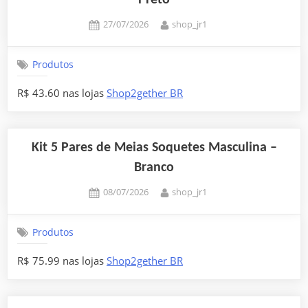
Posted
By
27/07/2026
shop_jr1
on
Produtos
R$ 43.60 nas lojas
Shop2gether BR
Kit 5 Pares de Meias Soquetes Masculina –
Branco
Posted
By
08/07/2026
shop_jr1
on
Produtos
R$ 75.99 nas lojas
Shop2gether BR