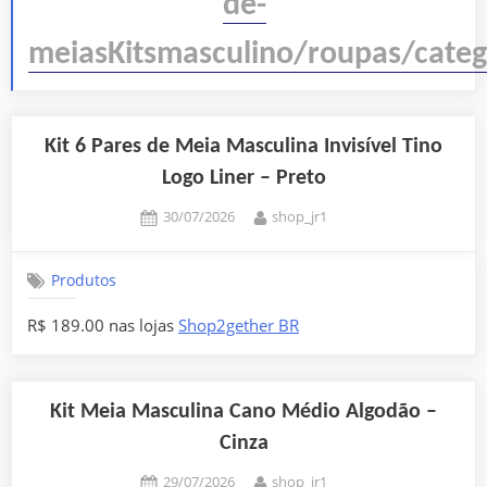
de-
meiasKitsmasculino/roupas/cate
Kit 6 Pares de Meia Masculina Invisível Tino
Logo Liner – Preto
Posted
By
30/07/2026
shop_jr1
on
Produtos
R$ 189.00 nas lojas
Shop2gether BR
Kit Meia Masculina Cano Médio Algodão –
Cinza
Posted
By
29/07/2026
shop_jr1