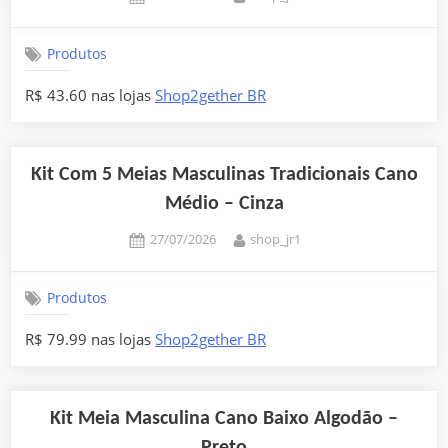
on
Produtos
R$ 43.60 nas lojas
Shop2gether BR
Kit Com 5 Meias Masculinas Tradicionais Cano
Médio – Cinza
Posted
By
27/07/2026
shop_jr1
on
Produtos
R$ 79.99 nas lojas
Shop2gether BR
Kit Meia Masculina Cano Baixo Algodão –
Preto