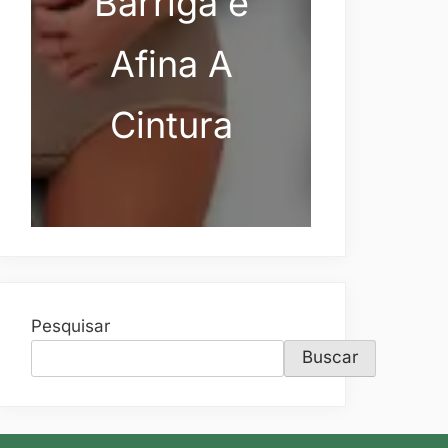
Barriga e
Afina A
Cintura
Pesquisar
Buscar