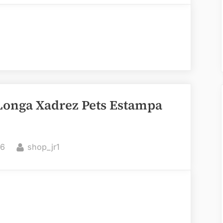
Longa Xadrez Pets Estampa
By
26
shop_jr1