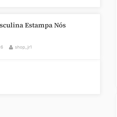
sculina Estampa Nós
By
26
shop_jr1