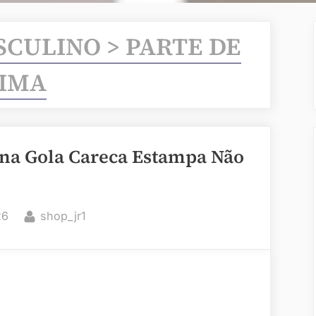
SCULINO > PARTE DE
IMA
na Gola Careca Estampa Não
By
26
shop_jr1