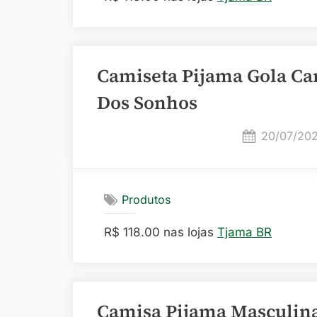
Camiseta Pijama Gola Ca
Dos Sonhos
Posted
20/07/20
on
Produtos
R$ 118.00 nas lojas
Tjama BR
Camisa Pijama Masculin