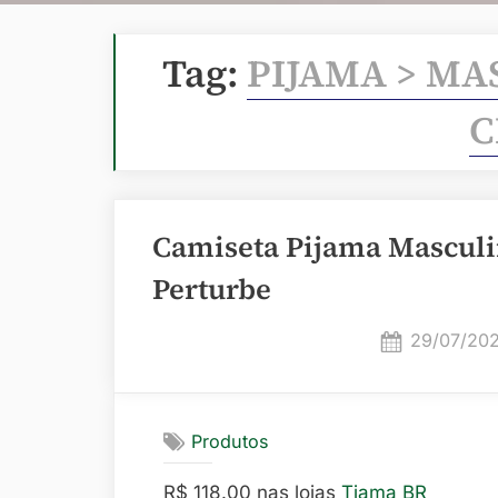
Tag:
PIJAMA > MA
C
Camiseta Pijama Masculi
Perturbe
Posted
29/07/20
on
Produtos
R$ 118.00 nas lojas
Tjama BR