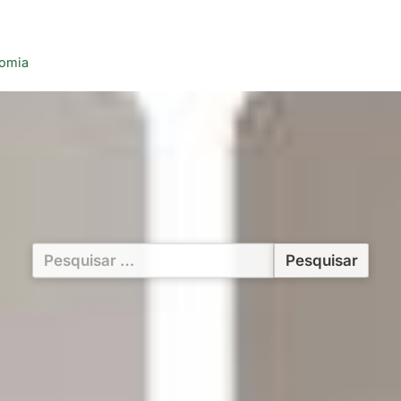
nomia
Pesquisar
por: