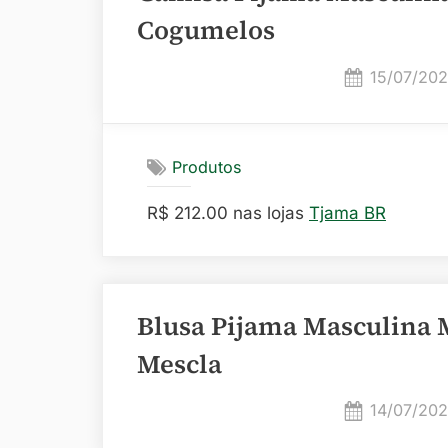
Cogumelos
Posted
15/07/20
on
Produtos
R$ 212.00 nas lojas
Tjama BR
Blusa Pijama Masculina 
Mescla
Posted
14/07/20
on