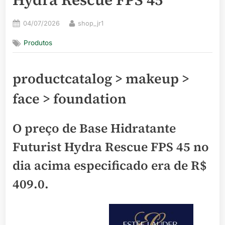
Posted
By
04/07/2026
shop_jr1
on
Produtos
productcatalog > makeup >
face > foundation
O preço de Base Hidratante
Futurist Hydra Rescue FPS 45 no
dia acima especificado era de
R$
409.0
.