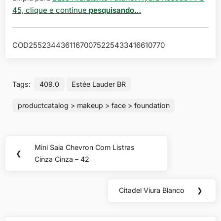
45, clique e continue
pesquisando…
COD25523443611670075225433416610770
Tags:
409.0
Estée Lauder BR
productcatalog > makeup > face > foundation
Navegação
Mini Saia Chevron Com Listras
Previous
❮
de
Cinza Cinza – 42
Post:
Post
Citadel Viura Blanco
❯
Next
Post: