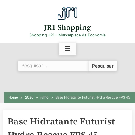
Skip
to
content
JR1 Shopping
Shopping JR1 – Marketplace da Economia
Pesquisar
por:
Home
2026
julho
Base Hidratante Futurist Hydra Rescue FPS 45
Base Hidratante Futurist
Hydra Rescue FPS 45