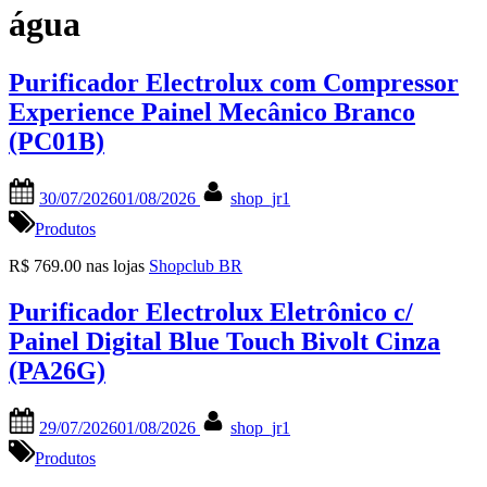
água
Purificador Electrolux com Compressor
Experience Painel Mecânico Branco
(PC01B)
Posted
By
30/07/2026
01/08/2026
shop_jr1
on
Produtos
R$ 769.00 nas lojas
Shopclub BR
Purificador Electrolux Eletrônico c/
Painel Digital Blue Touch Bivolt Cinza
(PA26G)
Posted
By
29/07/2026
01/08/2026
shop_jr1
on
Produtos