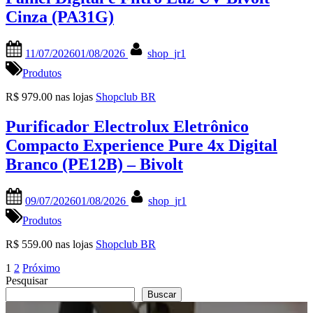
Cinza (PA31G)
Posted
By
11/07/2026
01/08/2026
shop_jr1
on
Produtos
R$ 979.00 nas lojas
Shopclub BR
Purificador Electrolux Eletrônico
Compacto Experience Pure 4x Digital
Branco (PE12B) – Bivolt
Posted
By
09/07/2026
01/08/2026
shop_jr1
on
Produtos
R$ 559.00 nas lojas
Shopclub BR
Paginação
1
2
Próximo
Pesquisar
de
Buscar
posts