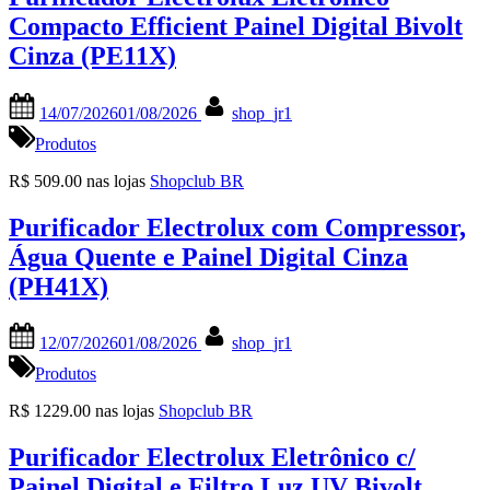
Compacto Efficient Painel Digital Bivolt
Cinza (PE11X)
Posted
By
14/07/2026
01/08/2026
shop_jr1
on
Produtos
R$ 509.00 nas lojas
Shopclub BR
Purificador Electrolux com Compressor,
Água Quente e Painel Digital Cinza
(PH41X)
Posted
By
12/07/2026
01/08/2026
shop_jr1
on
Produtos
R$ 1229.00 nas lojas
Shopclub BR
Purificador Electrolux Eletrônico c/
Painel Digital e Filtro Luz UV Bivolt