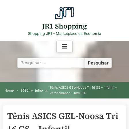
Skip
to
content
JR1 Shopping
Shopping JR1 – Marketplace da Economia
Pesquisar
por:
Tênis ASICS GEL-Noosa Tri 16 GS – Infantil –
Home
2026
julho
Verde/Branco – tam: 34
Tênis ASICS GEL-Noosa Tri
16 GS – Infantil –