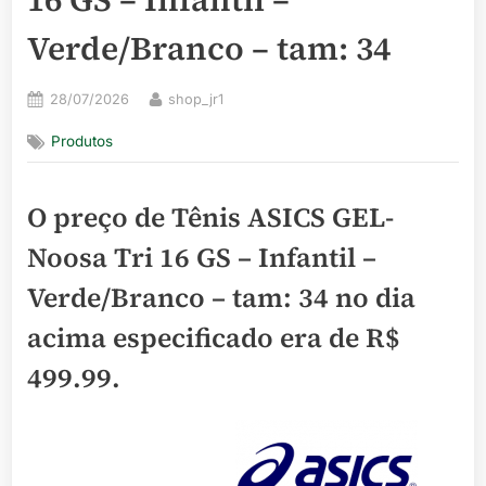
Verde/Branco – tam: 34
Posted
By
28/07/2026
shop_jr1
on
Produtos
O preço de Tênis ASICS GEL-
Noosa Tri 16 GS – Infantil –
Verde/Branco – tam: 34 no dia
acima especificado era de
R$
499.99
.