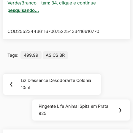
Verde/Branco – tam: 34, clique e continue
pesquisando…
COD25523443611670075225433416610770
Tags:
499.99
ASICS BR
Navegação
Liz D’essence Desodorante Colônia
Previous
❮
de
10ml
Post:
Post
Pingente Life Animal Spitz em Prata
Next
❯
925
Post: