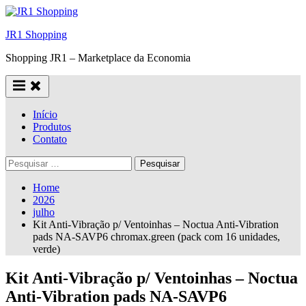
Skip
to
JR1 Shopping
content
Shopping JR1 – Marketplace da Economia
Início
Produtos
Contato
Pesquisar
por:
Home
2026
julho
Kit Anti-Vibração p/ Ventoinhas – Noctua Anti-Vibration
pads NA-SAVP6 chromax.green (pack com 16 unidades,
verde)
Kit Anti-Vibração p/ Ventoinhas – Noctua
Anti-Vibration pads NA-SAVP6