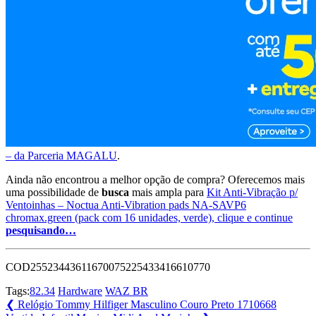
– da Parceria MAGALU
.
Ainda não encontrou a melhor opção de compra? Oferecemos mais
uma possibilidade de
busca
mais ampla para
Kit Anti-Vibração p/
Ventoinhas – Noctua Anti-Vibration pads NA-SAVP6
chromax.green (pack com 16 unidades, verde), clique e continue
pesquisando…
COD25523443611670075225433416610770
Tags:
82.34
Hardware
WAZ BR
Navegação
Previous
❮
Relógio Tommy Hilfiger Masculino Couro Preto 1710668
Post: