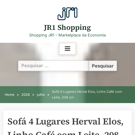
Skip
to
content
JR1 Shopping
Shopping JR1 – Marketplace da Economia
Pesquisar
por:
Sofá 4 Lugares Herval Elos, Linho Café com
Home
2026
julho
Leite, 208 cm
Sofá 4 Lugares Herval Elos,
Linho Café com Leite, 208