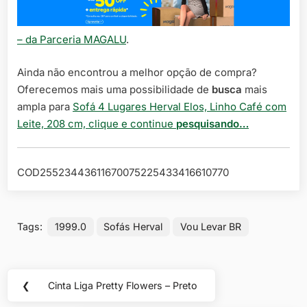
– da Parceria MAGALU
.
Ainda não encontrou a melhor opção de compra?
Oferecemos mais uma possibilidade de
busca
mais
ampla para
Sofá 4 Lugares Herval Elos, Linho Café com
Leite, 208 cm, clique e continue
pesquisando…
COD25523443611670075225433416610770
Tags:
1999.0
Sofás Herval
Vou Levar BR
Navegação
❮
Cinta Liga Pretty Flowers – Preto
Previous
de