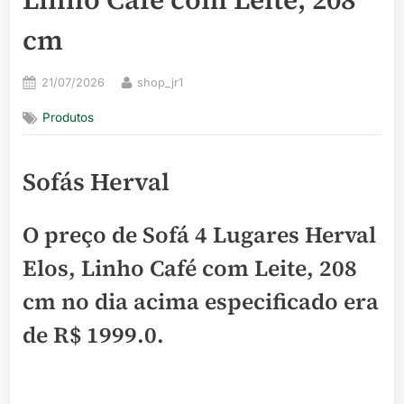
cm
Posted
By
21/07/2026
shop_jr1
on
Produtos
Sofás Herval
O preço de Sofá 4 Lugares Herval
Elos, Linho Café com Leite, 208
cm no dia acima especificado era
de
R$ 1999.0
.