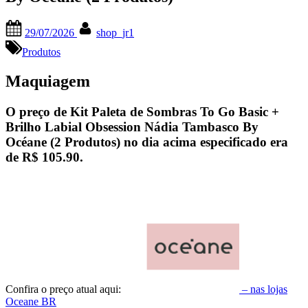
Posted
By
29/07/2026
shop_jr1
on
Produtos
Maquiagem
O preço de Kit Paleta de Sombras To Go Basic +
Brilho Labial Obsession Nádia Tambasco By
Océane (2 Produtos) no dia acima especificado era
de
R$ 105.90
.
Confira o preço atual aqui:
– nas lojas
Oceane BR