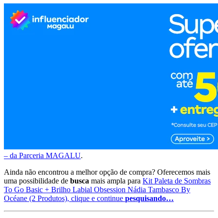
– da Parceria MAGALU
.
Ainda não encontrou a melhor opção de compra? Oferecemos mais
uma possibilidade de
busca
mais ampla para
Kit Paleta de Sombras
To Go Basic + Brilho Labial Obsession Nádia Tambasco By
Océane (2 Produtos), clique e continue
pesquisando…