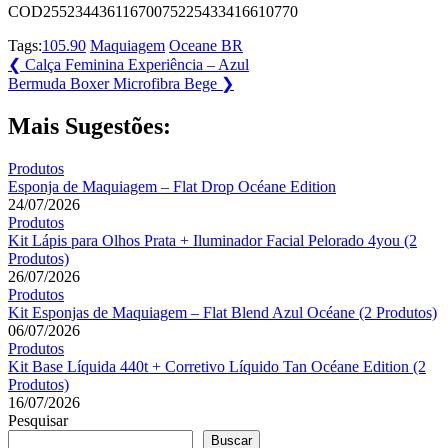
COD25523443611670075225433416610770
Tags:
105.90
Maquiagem
Oceane BR
Navegação
Previous
❮
Calça Feminina Experiência – Azul
Post:
Next
Bermuda Boxer Microfibra Bege
❯
de
Post:
Post
Mais Sugestões:
Produtos
Esponja de Maquiagem – Flat Drop Océane Edition
24/07/2026
Produtos
Kit Lápis para Olhos Prata + Iluminador Facial Pelorado 4you (2
Produtos)
26/07/2026
Produtos
Kit Esponjas de Maquiagem – Flat Blend Azul Océane (2 Produtos)
06/07/2026
Produtos
Kit Base Líquida 440t + Corretivo Líquido Tan Océane Edition (2
Produtos)
16/07/2026
Pesquisar
Buscar