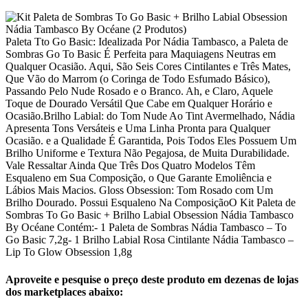
Paleta Tto Go Basic: Idealizada Por Nádia Tambasco, a Paleta de
Sombras Go To Basic É Perfeita para Maquiagens Neutras em
Qualquer Ocasião. Aqui, São Seis Cores Cintilantes e Três Mates,
Que Vão do Marrom (o Coringa de Todo Esfumado Básico),
Passando Pelo Nude Rosado e o Branco. Ah, e Claro, Aquele
Toque de Dourado Versátil Que Cabe em Qualquer Horário e
Ocasião.Brilho Labial: do Tom Nude Ao Tint Avermelhado, Nádia
Apresenta Tons Versáteis e Uma Linha Pronta para Qualquer
Ocasião. e a Qualidade É Garantida, Pois Todos Eles Possuem Um
Brilho Uniforme e Textura Não Pegajosa, de Muita Durabilidade.
Vale Ressaltar Ainda Que Três Dos Quatro Modelos Têm
Esqualeno em Sua Composição, o Que Garante Emoliência e
Lábios Mais Macios. Gloss Obsession: Tom Rosado com Um
Brilho Dourado. Possui Esqualeno Na ComposiçãoO Kit Paleta de
Sombras To Go Basic + Brilho Labial Obsession Nádia Tambasco
By Océane Contém:- 1 Paleta de Sombras Nádia Tambasco – To
Go Basic 7,2g- 1 Brilho Labial Rosa Cintilante Nádia Tambasco –
Lip To Glow Obsession 1,8g
Aproveite e pesquise o preço deste produto em dezenas de lojas
dos marketplaces abaixo: