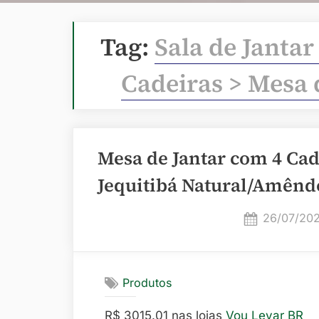
Tag:
Sala de Jantar
Cadeiras > Mesa 
Mesa de Jantar com 4 Cad
Jequitibá Natural/Amênd
Posted
26/07/20
on
Produtos
R$ 3015.01 nas lojas
Vou Levar BR