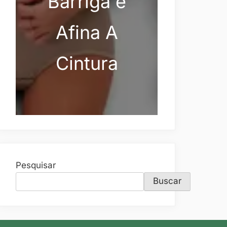
Barriga e
Afina A
Cintura
Pesquisar
Buscar