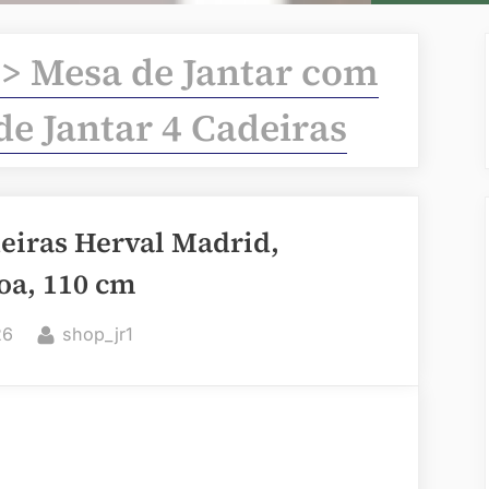
 > Mesa de Jantar com
de Jantar 4 Cadeiras
eiras Herval Madrid,
oa, 110 cm
By
26
shop_jr1