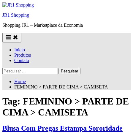
Skip
to
JR1 Shopping
content
Shopping JR1 – Marketplace da Economia
Início
Produtos
Contato
Pesquisar
por:
Home
FEMININO > PARTE DE CIMA > CAMISETA
Tag:
FEMININO > PARTE DE
CIMA > CAMISETA
Blusa Com Pregas Estampa Sororidade