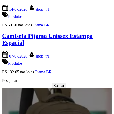
Posted
By
14/07/2026
shop_jr1
on
Produtos
R$ 59.50 nas lojas
Tjama BR
Camiseta Pijama Unissex Estampa
Espacial
Posted
By
07/07/2026
shop_jr1
on
Produtos
R$ 132.05 nas lojas
Tjama BR
Pesquisar
Buscar