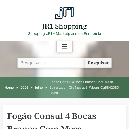
Skip
to
content
JR1 Shopping
Shopping JR1 – Marketplace da Economia
Pesquisar
por:
Fogão Consul 4 Bocas Branco Com Mesa
Home
2026
julho
Esmaltada – Cfo4zabus3_Wbom_Cg6842080
Bivolt
Fogão Consul 4 Bocas
Branco Com Mesa