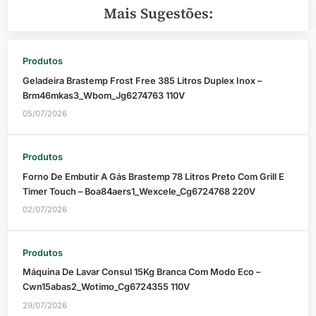
Mais Sugestões:
Produtos
Geladeira Brastemp Frost Free 385 Litros Duplex Inox –
Brm46mkas3_Wbom_Jg6274763 110V
05/07/2026
Produtos
Forno De Embutir A Gás Brastemp 78 Litros Preto Com Grill E
Timer Touch – Boa84aers1_Wexcele_Cg6724768 220V
02/07/2026
Produtos
Máquina De Lavar Consul 15Kg Branca Com Modo Eco –
Cwn15abas2_Wotimo_Cg6724355 110V
29/07/2026