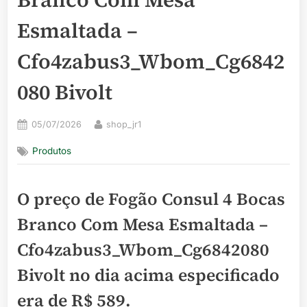
Esmaltada –
Cfo4zabus3_Wbom_Cg6842
080 Bivolt
Posted
By
05/07/2026
shop_jr1
on
Produtos
O preço de Fogão Consul 4 Bocas
Branco Com Mesa Esmaltada –
Cfo4zabus3_Wbom_Cg6842080
Bivolt no dia acima especificado
era de
R$ 589
.