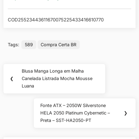
COD25523443611670075225433416610770
Tags:
589
Compra Certa BR
Navegação
Blusa Manga Longa em Malha
Previous
de
❮
Canelada Listrada Mocha Mousse
Post:
Luana
Post
Fonte ATX – 2050W Silverstone
Next
HELA 2050 Platinum Cybernetic –
❯
Post:
Preta – SST-HA2050-PT