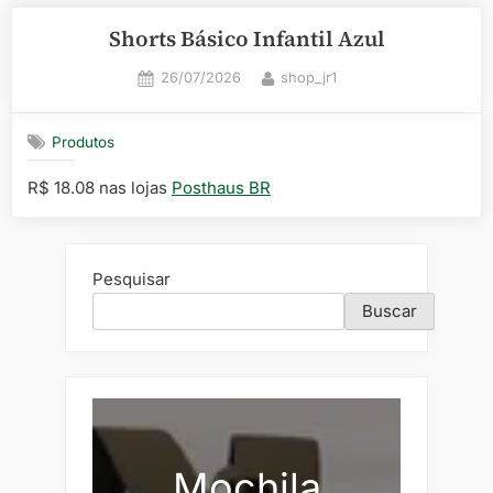
Shorts Básico Infantil Azul
Posted
By
26/07/2026
shop_jr1
on
Produtos
R$ 18.08 nas lojas
Posthaus BR
Pesquisar
Buscar
Mochila