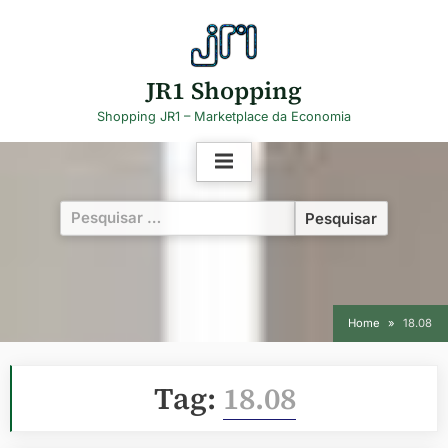
Skip
to
content
JR1 Shopping
Shopping JR1 – Marketplace da Economia
Pesquisar
por:
Home
18.08
Tag:
18.08