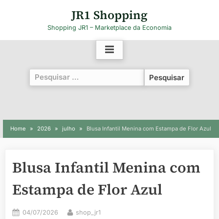
Skip
JR1 Shopping
to
Shopping JR1 – Marketplace da Economia
content
Pesquisar
por:
Home
2026
julho
Blusa Infantil Menina com Estampa de Flor Azul
Blusa Infantil Menina com
Estampa de Flor Azul
Posted
By
04/07/2026
shop_jr1