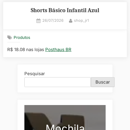
Shorts Básico Infantil Azul
Posted
By
26/07/2026
shop_jr1
on
Produtos
R$ 18.08 nas lojas
Posthaus BR
Pesquisar
Buscar
Mochila