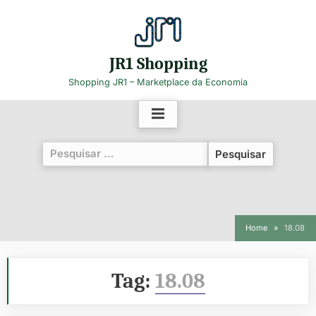
Skip
to
content
JR1 Shopping
Shopping JR1 – Marketplace da Economia
Pesquisar
por:
Home
18.08
Tag:
18.08