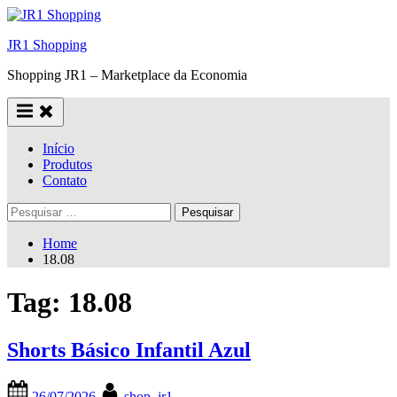
Skip
to
JR1 Shopping
content
Shopping JR1 – Marketplace da Economia
Início
Produtos
Contato
Pesquisar
por:
Home
18.08
Tag:
18.08
Shorts Básico Infantil Azul
Posted
By
26/07/2026
shop_jr1