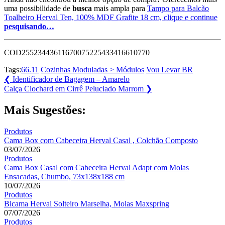
uma possibilidade de
busca
mais ampla para
Tampo para Balcão
Toalheiro Herval Ten, 100% MDF Grafite 18 cm, clique e continue
pesquisando…
COD25523443611670075225433416610770
Tags:
66.11
Cozinhas Moduladas > Módulos
Vou Levar BR
Navegação
Previous
❮
Identificador de Bagagem – Amarelo
Post:
Next
Calça Clochard em Cirrê Peluciado Marrom
❯
de
Post:
Post
Mais Sugestões:
Produtos
Cama Box com Cabeceira Herval Casal , Colchão Composto
03/07/2026
Produtos
Cama Box Casal com Cabeceira Herval Adapt com Molas
Ensacadas, Chumbo, 73x138x188 cm
10/07/2026
Produtos
Bicama Herval Solteiro Marselha, Molas Maxspring
07/07/2026
Produtos