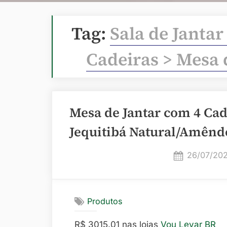
Tag:
Sala de Jantar
Cadeiras > Mesa 
Mesa de Jantar com 4 Cad
Jequitibá Natural/Amênd
Posted
26/07/20
on
Produtos
R$ 3015.01 nas lojas
Vou Levar BR