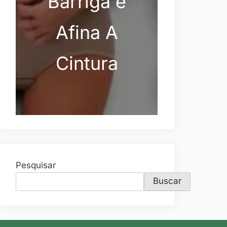
Barriga e
Afina A
Cintura
Pesquisar
Buscar