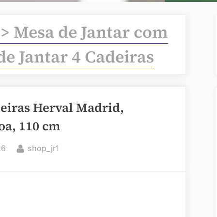
 > Mesa de Jantar com
de Jantar 4 Cadeiras
eiras Herval Madrid,
oa, 110 cm
By
26
shop_jr1