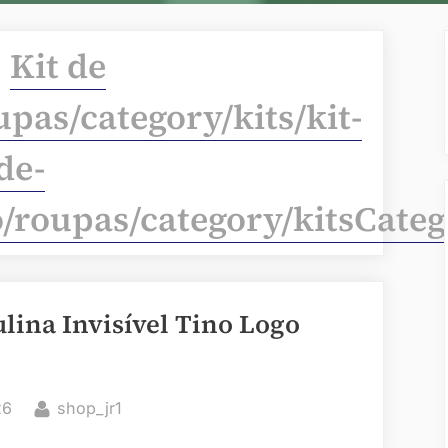
:
Kit de
pas/category/kits/kit-
de-
/roupas/category/kitsCat
ulina Invisível Tino Logo
By
26
shop_jr1