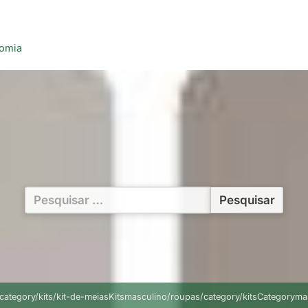
nomia
Pesquisar
por:
/category/kits/kit-de-meiasKitsmasculino/roupas/category/kitsCategor