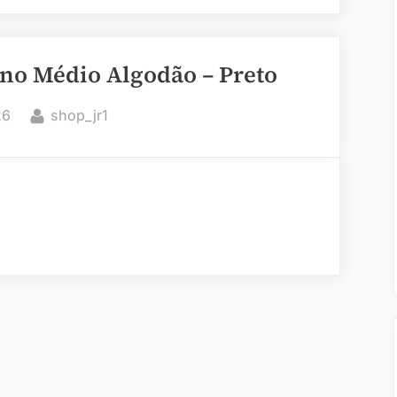
no Médio Algodão – Preto
By
26
shop_jr1