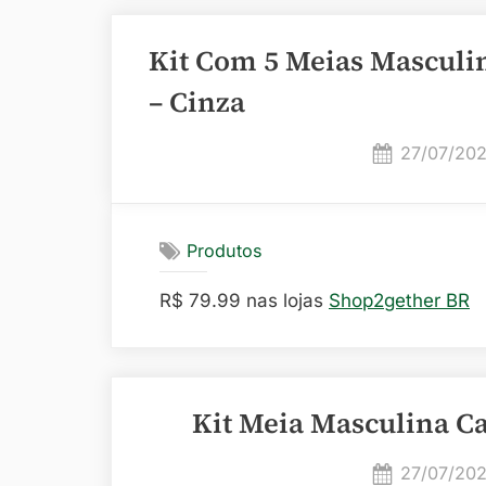
Kit Com 5 Meias Masculi
– Cinza
Posted
27/07/20
on
Produtos
R$ 79.99 nas lojas
Shop2gether BR
Kit Meia Masculina Ca
Posted
27/07/20