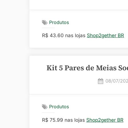
on
Produtos
R$ 43.60 nas lojas
Shop2gether BR
Kit 5 Pares de Meias S
Posted
08/07/20
on
Produtos
R$ 75.99 nas lojas
Shop2gether BR