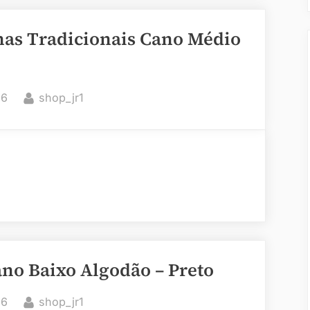
nas Tradicionais Cano Médio
By
26
shop_jr1
no Baixo Algodão – Preto
By
26
shop_jr1