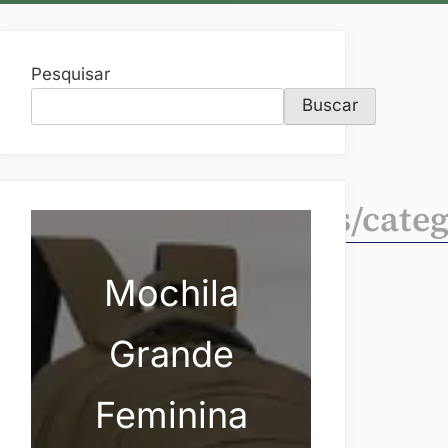
Pesquisar
Buscar
egorymasculino/roupas/cat
Mochila
Grande
Feminina