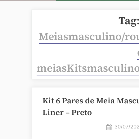
Tag
Meiasmasculino/rou
meiasKitsmasculino
Kit 6 Pares de Meia Masc
Liner – Preto
Posted
30/07/20
on