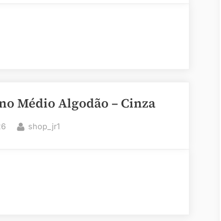
no Médio Algodão – Cinza
By
26
shop_jr1