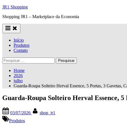
Skip
JR1 Shopping
to
Shopping JR1 – Marketplace da Economia
content
Início
Produtos
Contato
Pesquisar
por:
Home
2026
julho
Guarda-Roupa Solteiro Herval Essence, 5 Portas, 3 Gavetas, C
Guarda-Roupa Solteiro Herval Essence, 5 
Posted
By
03/07/2026
shop_jr1
on
Produtos