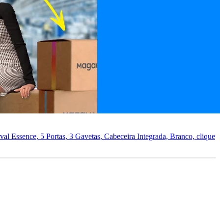
al Essence, 5 Portas, 3 Gavetas, Cabeceira Integrada, Branco, clique