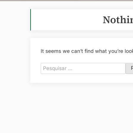
Nothi
It seems we can’t find what you’re loo
Pesquisar
por: