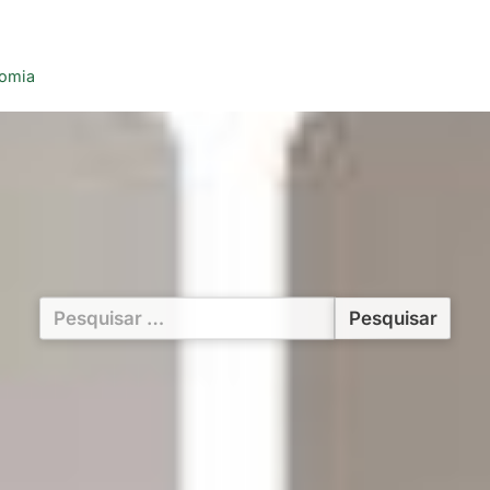
nomia
Pesquisar
por: