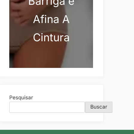
Barriga e
Afina A
Cintura
Pesquisar
Buscar