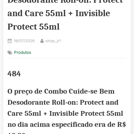
and Care 55ml + Invisible
Protect 55ml
Posted
By
19/07/2026
shop_jr1
on
Produtos
484
O preço de Combo Cuide-se Bem
Desodorante Roll-on: Protect and
Care 55ml + Invisible Protect 55ml
no dia acima especificado era de
R$