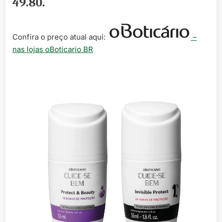
49.80
.
Confira o preço atual aqui:
–
nas lojas oBoticario BR