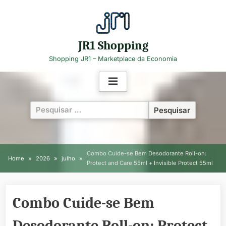
Skip
to
content
JR1 Shopping
Shopping JR1 – Marketplace da Economia
Pesquisar
por:
Combo Cuide-se Bem Desodorante Roll-on:
Home
2026
julho
Protect and Care 55ml + Invisible Protect 55ml
Combo Cuide-se Bem
Desodorante Roll-on: Protect