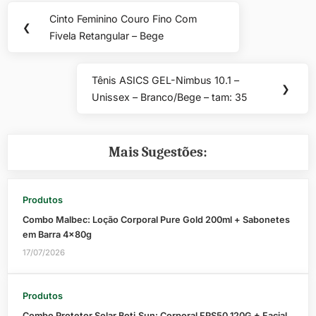
Navegação
Cinto Feminino Couro Fino Com
Previous
❮
de
Fivela Retangular – Bege
Post:
Post
Tênis ASICS GEL-Nimbus 10.1 –
Next
❯
Unissex – Branco/Bege – tam: 35
Post:
Mais Sugestões:
Produtos
Combo Malbec: Loção Corporal Pure Gold 200ml + Sabonetes
em Barra 4x80g
17/07/2026
Produtos
Combo Protetor Solar Boti.Sun: Corporal FPS50 120G + Facial