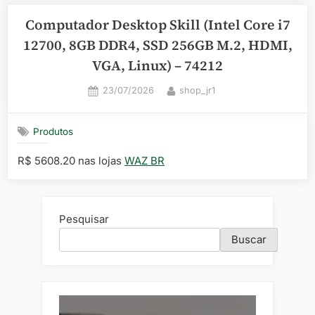
Computador Desktop Skill (Intel Core i7
12700, 8GB DDR4, SSD 256GB M.2, HDMI,
VGA, Linux) – 74212
Posted
By
23/07/2026
shop_jr1
on
Produtos
R$ 5608.20 nas lojas
WAZ BR
Pesquisar
Buscar