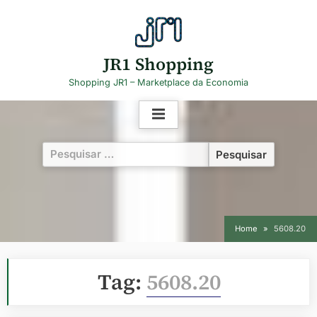
Skip
to
content
JR1 Shopping
Shopping JR1 – Marketplace da Economia
Pesquisar
por:
Home
5608.20
Tag:
5608.20