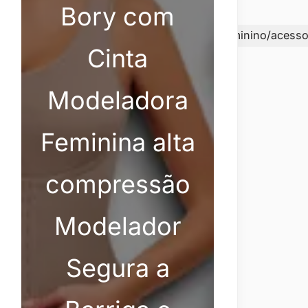
Bory com
yfeminino/acessorios/categoryAcessóriosfeminino/acess
Cinta
Modeladora
Feminina alta
compressão
Modelador
Segura a