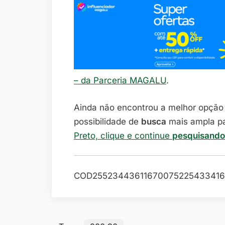
– da Parceria MAGALU
.
Ainda não encontrou a melhor opçã
possibilidade de
busca
mais ampla p
Preto, clique e continue
pesquisand
COD25523443611670075225433416