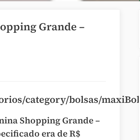
hopping Grande –
orios/category/bolsas/maxiBo
inina Shopping Grande –
pecificado era de
R$