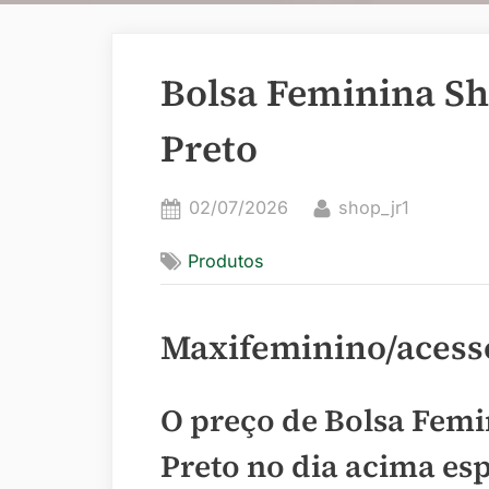
Bolsa Feminina S
Preto
Posted
By
02/07/2026
shop_jr1
on
Produtos
Maxifeminino/acess
O preço de Bolsa Fem
Preto no dia acima es