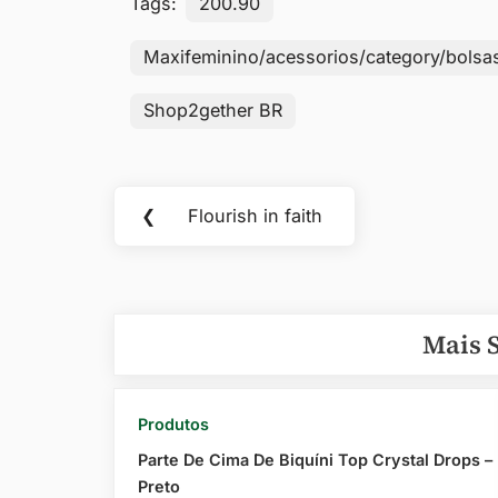
Tags:
200.90
Maxifeminino/acessorios/category/bolsa
Shop2gether BR
Navegação
❮
Flourish in faith
Previous
de
Post:
Post
Mais 
Produtos
Parte De Cima De Biquíni Top Crystal Drops –
Preto