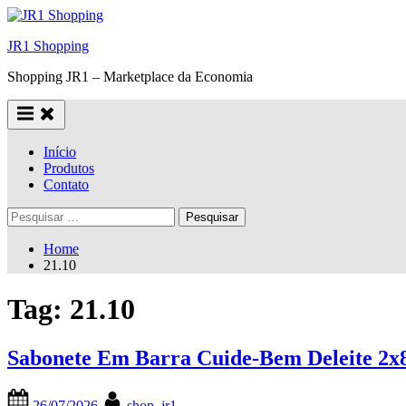
Skip
to
JR1 Shopping
content
Shopping JR1 – Marketplace da Economia
Início
Produtos
Contato
Pesquisar
por:
Home
21.10
Tag:
21.10
Sabonete Em Barra Cuide-Bem Deleite 2x
Posted
By
26/07/2026
shop_jr1